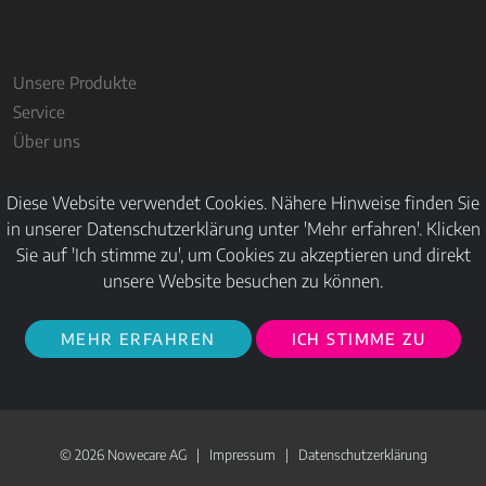
Unsere Produkte
Service
Über uns
Diese Website verwendet Cookies. Nähere Hinweise finden Sie
in unserer Datenschutzerklärung unter 'Mehr erfahren'. Klicken
Impressum
Sie auf 'Ich stimme zu', um Cookies zu akzeptieren und direkt
Allgemeine Geschäftsbedingungen
unsere Website besuchen zu können.
Datenschutzerklärung
MEHR ERFAHREN
ICH STIMME ZU
© 2026 Nowecare GmbH
© 2026 Nowecare AG |
Impressum
|
Datenschutzerklärung